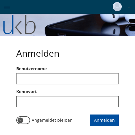
Wissenschaftlicher Dienst
Deutsch
|
Englisch
Azubis / Bufdis / Praktikanten
Login
Versionsnummer: 2026.2.03.63230
Anmelden
Benutzername
Kennwort
Angemeldet bleiben
Anmelden