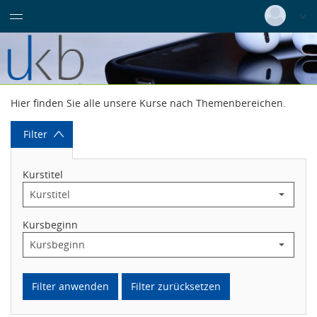
Datentabelle mit 9 Zeilen und 10 Spalten
IT
Registrierung beruflich
Pflegender
Deutsch
|
Englisch
Medizinisch-technischer Dienst
Login
Versionsnummer: 2026.2.03.63230
Pflegedienst
Hier finden Sie alle unsere Kurse nach Themenbereichen.
Filter
Technik
Kurstitel
Wissenschaftlicher Dienst
Kursbeginn
Azubis / Bufdis / Praktikanten
Filter anwenden
Filter zurücksetzen